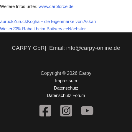
Weitere Infos unter:
www.carpforce.de
Zurück
Zurück
Kogha – die Eigenmarke von Askari
Weiter
20% Rabatt beim Baitservice
Nächster
CARPY GbR| Email: info@carpy-online.de
Copyright © 2026 Carpy
Impressum
Datenschutz
Datenschutz Forum