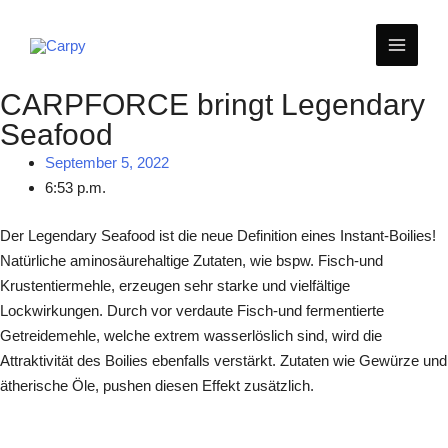
Zum
MAIN
Inhalt
springen
MEN
CARPFORCE bringt Legendary
Seafood
September 5, 2022
6:53 p.m.
Der Legendary Seafood ist die neue Definition eines Instant-Boilies!
Natürliche aminosäurehaltige Zutaten, wie bspw. Fisch-und
Krustentiermehle, erzeugen sehr starke und vielfältige
Lockwirkungen. Durch vor verdaute Fisch-und fermentierte
Getreidemehle, welche extrem wasserlöslich sind, wird die
Attraktivität des Boilies ebenfalls verstärkt. Zutaten wie Gewürze und
ätherische Öle, pushen diesen Effekt zusätzlich.