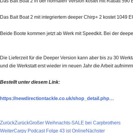
Das Bait Boat 2 in der normalen Version kostet mit Rabatt 590
Das Bait Boat 2 mit integriertem deeper Chirp+ 2 kostet 1049 
Beide Boote kommen jetzt ab Werk mit Speedkit. Bei der deeper
Die Lieferzeit für die Deeper Version kann aber bis zu 30 Wer
und die Werkstatt erst wieder im neuen Jahr die Arbeit aufnimmt
Bestellt unter diesem Link:
https://newdirectiontackle.co.uk/shop_detail.php…
Zurück
Zurück
Großer Weihnachts-SALE bei Carpbrothers
Weiter
Carpy Podcast Folge 43 ist Online
Nächster