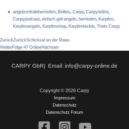
angelzentraleherrieden
,
Boilies
,
Carpy
,
Carpyonline
,
Carpypodcast
,
einfach geil angeln
,
herrieden
,
Karpfen
,
Karpfenangeln
,
Karpfenshop
,
Karpfentackle
,
Thats Carpy
Zurück
Zurück
Schicksal an der Maas
Weiter
Folge 47 Online
Nächster
CARPY GbR| Email: info@carpy-online.de
Copyright © 2026 Carpy
Impressum
Datenschutz
Datenschutz Forum