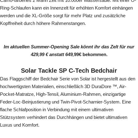
Camo-farbenes 2 Mann Zelt mit 10.000er Wassersäule. Mit einer O-
Ring-Schlaufen kann ein Innenzelt für erhöhten Komfort einhängen
werden und die XL-Größe sorgt für mehr Platz und zusätzliche
Kopffreiheit durch höhere Rahmenstangen.
Im aktuellen Summer-Opening Sale könnt ihr das Zelt für nur
429,99 €
anstatt 649,
99€ bekommen.
Solar Tackle SP C-Tech Bedchair
Das Flaggschiff der Bedchair Serie von Solar ist hergestellt aus den
hochwertigsten Materialien, einschließlich 3D DuraDore ™, Air-
Pocket-Matratze, High-Tensil, Aluminium-Rahmen, einzigartige
Feder-Loc-Beinjustierung und Twin-Pivot-Scharnier-System. Eine
flache Schlafposition in Verbindung mit einem ultimativen
Stützsystem verhindert das Durchhängen und bietet ultimativen
Luxus und Komfort.