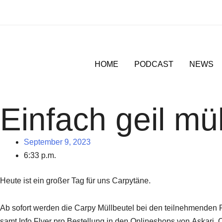
Zum
Inhalt
springen
HOME
PODCAST
NEWS
Einfach geil mü
September 9, 2023
6:33 p.m.
Heute ist ein großer Tag für uns Carpytäne.
Ab sofort werden die Carpy Müllbeutel bei den teilnehmenden Par
samt Info Flyer pro Bestellung in den Onlineshops von Askari,