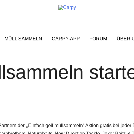
MÜLL SAMMELN
CARPY-APP
FORUM
ÜBER 
llsammeln start
tnern der ,,Einfach geil müllsammeln“ Aktion gratis bei jeder B
 Carpbrothers, Naturebaits, New Direction Tackle, Joker Baits 