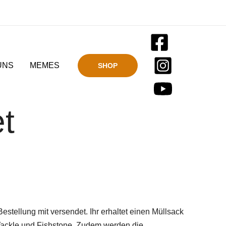
UNS
MEMES
SHOP
et
estellung mit versendet. Ihr erhaltet einen Müllsack
& Tackle und Fishstone. Zudem werden die