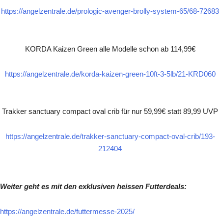
https://angelzentrale.de/prologic-avenger-brolly-system-65/68-72683
KORDA Kaizen Green alle Modelle schon ab 114,99€
https://angelzentrale.de/korda-kaizen-green-10ft-3-5lb/21-KRD060
Trakker sanctuary compact oval crib für nur 59,99€ statt 89,99 UVP
https://angelzentrale.de/trakker-sanctuary-compact-oval-crib/193-
212404
Weiter geht es mit den exklusiven heissen Futterdeals:
https://angelzentrale.de/futtermesse-2025/