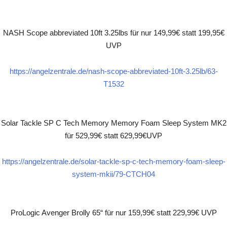
NASH Scope abbreviated 10ft 3.25lbs für nur 149,99€ statt 199,95€
UVP
https://angelzentrale.de/nash-scope-abbreviated-10ft-3.25lb/63-
T1532
Solar Tackle SP C Tech Memory Memory Foam Sleep System MK2
für 529,99€ statt 629,99€UVP
https://angelzentrale.de/solar-tackle-sp-c-tech-memory-foam-sleep-
system-mkii/79-CTCH04
ProLogic Avenger Brolly 65“ für nur 159,99€ statt 229,99€ UVP