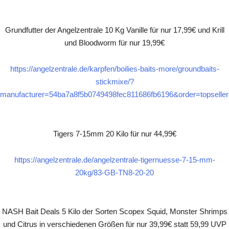
Grundfutter der Angelzentrale 10 Kg Vanille für nur 17,99€ und Krill
und Bloodworm für nur 19,99€
https://angelzentrale.de/karpfen/boilies-baits-more/groundbaits-
stickmixe/?
manufacturer=54ba7a8f5b0749498fec811686fb6196&order=topselle
Tigers 7-15mm 20 Kilo für nur 44,99€
https://angelzentrale.de/angelzentrale-tigernuesse-7-15-mm-
20kg/83-GB-TN8-20-20
NASH Bait Deals 5 Kilo der Sorten Scopex Squid, Monster Shrimps
und Citrus in verschiedenen Größen für nur 39,99€ statt 59,99 UVP