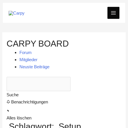
Zum
MAIN
Inhalt
springen
MEN
CARPY BOARD
Forum
Mitglieder
Neuste Beiträge
Suche
Benachrichtigungen
Alles löschen
Schlagwort:
Setup