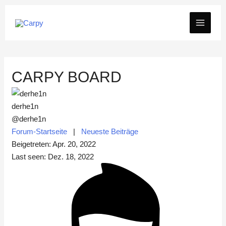
Zum
MAIN
Inhalt
springen
MEN
CARPY BOARD
derhe1n
@derhe1n
Forum-Startseite
|
Neueste Beiträge
Beigetreten: Apr. 20, 2022
Last seen: Dez. 18, 2022