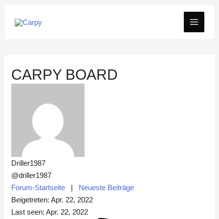
Zum
MAIN
Inhalt
springen
MEN
CARPY BOARD
Driller1987
@driller1987
Forum-Startseite
|
Neueste Beiträge
Beigetreten: Apr. 22, 2022
Last seen: Apr. 22, 2022