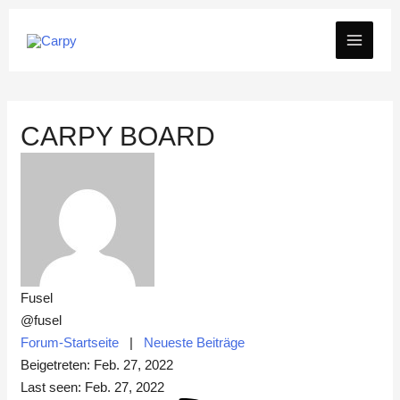
Zum
MAIN
Inhalt
springen
MEN
CARPY BOARD
Fusel
@fusel
Forum-Startseite
|
Neueste Beiträge
Beigetreten: Feb. 27, 2022
Last seen: Feb. 27, 2022