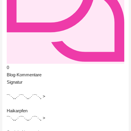
0
Blog-Kommentare
Signatur
¯`·.¸¸.·´¯`·.¸¸.·´¯`·.¸ >
Haikarpfen
¯`·.¸¸.·´¯`·.¸¸.·´¯`·.¸ >