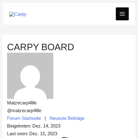
Zum
MAIN
Inhalt
springen
MEN
CARPY BOARD
Matzecarp4life
@matzecarp4life
Forum-Startseite
|
Neueste Beiträge
Beigetreten: Dez. 14, 2023
Last seen: Dez. 15, 2023