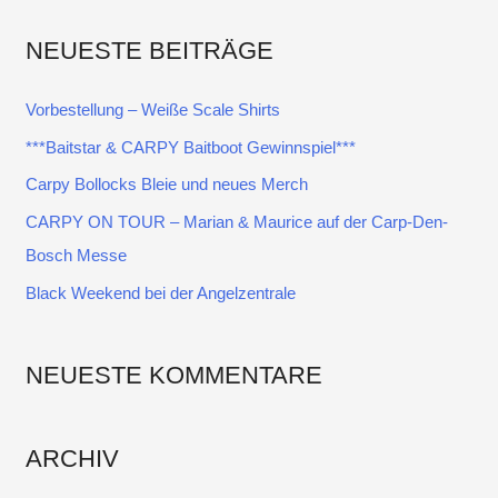
c
NEUESTE BEITRÄGE
h
e
Vorbestellung – Weiße Scale Shirts
n
***Baitstar & CARPY Baitboot Gewinnspiel***
n
Carpy Bollocks Bleie und neues Merch
a
CARPY ON TOUR – Marian & Maurice auf der Carp-Den-
c
Bosch Messe
h
:
Black Weekend bei der Angelzentrale
NEUESTE KOMMENTARE
ARCHIV