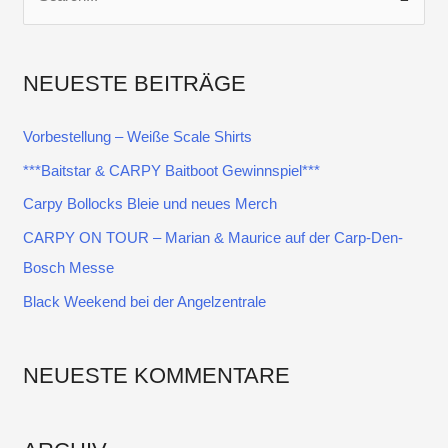
S
u
c
NEUESTE BEITRÄGE
h
e
Vorbestellung – Weiße Scale Shirts
n
***Baitstar & CARPY Baitboot Gewinnspiel***
n
Carpy Bollocks Bleie und neues Merch
a
CARPY ON TOUR – Marian & Maurice auf der Carp-Den-
c
Bosch Messe
h
:
Black Weekend bei der Angelzentrale
NEUESTE KOMMENTARE