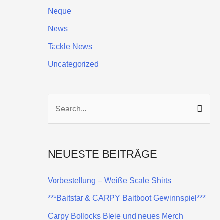
Neque
News
Tackle News
Uncategorized
S
u
c
NEUESTE BEITRÄGE
h
e
Vorbestellung – Weiße Scale Shirts
n
***Baitstar & CARPY Baitboot Gewinnspiel***
n
Carpy Bollocks Bleie und neues Merch