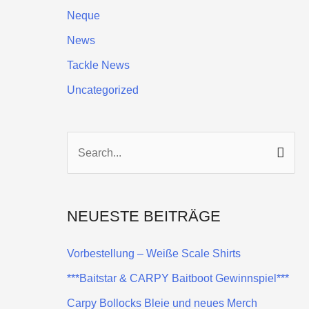
Neque
News
Tackle News
Uncategorized
S
u
c
NEUESTE BEITRÄGE
h
e
Vorbestellung – Weiße Scale Shirts
n
***Baitstar & CARPY Baitboot Gewinnspiel***
n
Carpy Bollocks Bleie und neues Merch