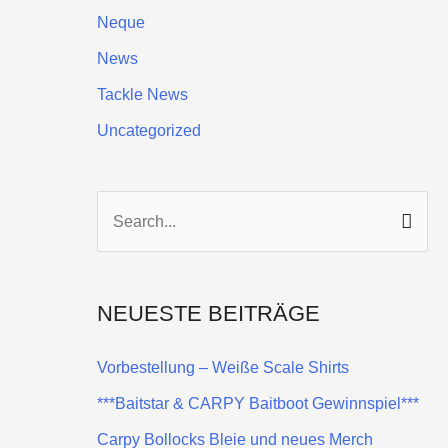
Neque
News
Tackle News
Uncategorized
S
u
c
NEUESTE BEITRÄGE
h
e
Vorbestellung – Weiße Scale Shirts
n
***Baitstar & CARPY Baitboot Gewinnspiel***
n
Carpy Bollocks Bleie und neues Merch