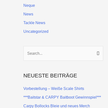
Neque
News
Tackle News
Uncategorized
S
u
c
NEUESTE BEITRÄGE
h
e
Vorbestellung – Weiße Scale Shirts
n
***Baitstar & CARPY Baitboot Gewinnspiel***
n
Carpy Bollocks Bleie und neues Merch