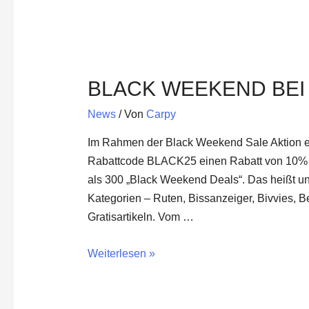
Black
Weekend
BLACK WEEKEND BEI
bei
der
News
/ Von
Carpy
Angelzentrale
Im Rahmen der Black Weekend Sale Aktion er
Rabattcode BLACK25 einen Rabatt von 10% 
als 300 „Black Weekend Deals“. Das heißt u
Kategorien – Ruten, Bissanzeiger, Bivvies, 
Gratisartikeln. Vom …
Weiterlesen »