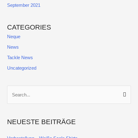
September 2021
CATEGORIES
Neque
News
Tackle News
Uncategorized
S
u
c
NEUESTE BEITRÄGE
h
e