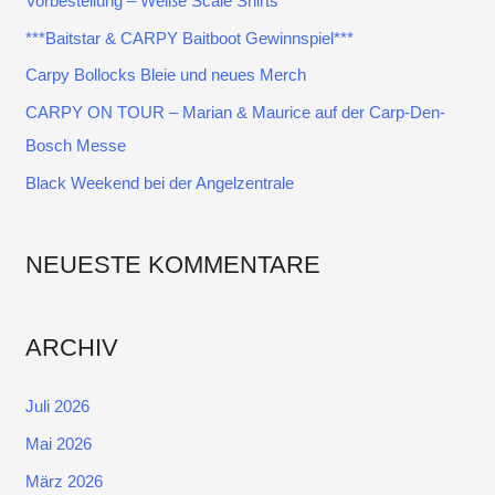
Vorbestellung – Weiße Scale Shirts
n
***Baitstar & CARPY Baitboot Gewinnspiel***
n
Carpy Bollocks Bleie und neues Merch
a
CARPY ON TOUR – Marian & Maurice auf der Carp-Den-
c
Bosch Messe
h
:
Black Weekend bei der Angelzentrale
NEUESTE KOMMENTARE
ARCHIV
Juli 2026
Mai 2026
März 2026