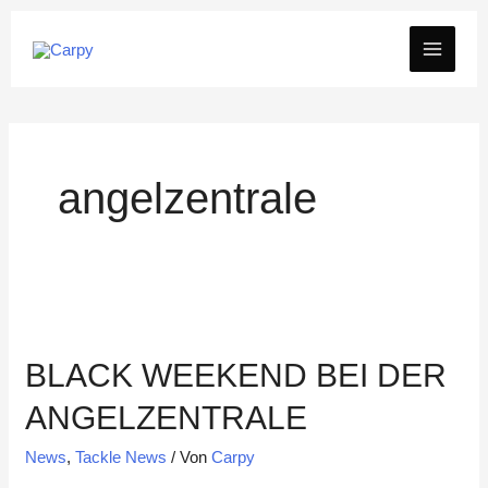
Zum
MAIN
Inhalt
springen
MEN
angelzentrale
BLACK WEEKEND BEI DER
ANGELZENTRALE
News
,
Tackle News
/ Von
Carpy